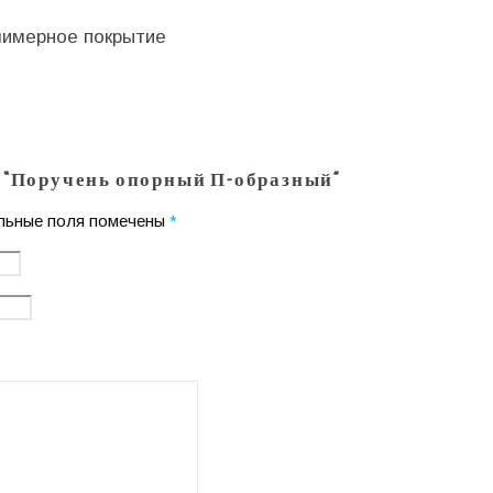
имерное покрытие
а “Поручень опорный П-образный”
льные поля помечены
*