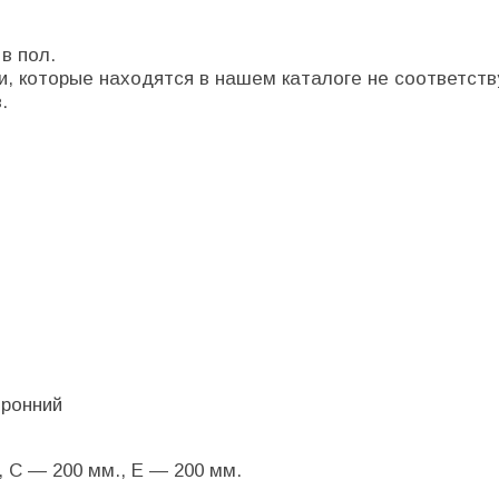
в пол.
ни, которые находятся в нашем каталоге не соответс
.
оронний
, С — 200 мм., Е — 200 мм.